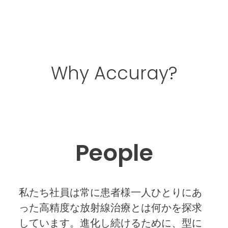
“当社は柔軟な会社で
あり、まだまだ発展
Why Accuray?
の余地を持つ、常に
変化の可能性に満ち
た組織です”
People
私たち社員は常に患者様一人ひとりにあ
った高精度な放射線治療とは何かを探求
しています。進化し続けるために、型に