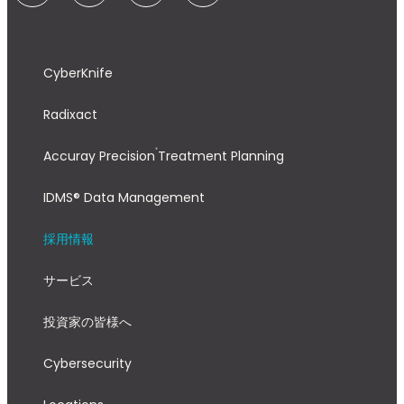
CyberKnife
Radixact
®
Accuray Precision
Treatment Planning
IDMS® Data Management
採用情報
サービス
投資家の皆様へ
Cybersecurity