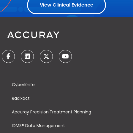
View Clinical Evidence
CyberKnife
Radixact
®
Accuray Precision
Treatment Planning
IDMS® Data Management