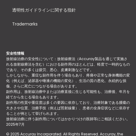
透明性ガイドラインに関する指針
Trademarks
安全性情報
放射線治療の安全性について：放射線療法（Accuray製品を通じて実施さ
れる放射線療法を含む）における副作用のほとんどは、軽度で一時的なもの
であり、その多くは疲労、悪心、皮膚刺激などです。
しかしながら、重症な副作用を伴う場合もあり、疼痛や正常な身体機能の変
化（例えば、泌尿器や唾液の機能の変化）、生活の質の悪化、永続的な損
傷、さらに死亡につながる場合があります。
副作用は、放射線治療中または治療直後に生じる可能性も、治療後、年月を
経てから生じる場合もあります。
副作用の性質や重症度は多くの要因に依存しており、治療対象である腫瘍の
大きさや位置、治療手技（例えば照射線量）、患者の全身症状などに依存す
ることが例として挙げられます。
放射線治療に伴う副作用についてはかかりつけの医師等にご相談ください。
2025年7月
© 2025 Accuray Incorporated. All Rights Reserved. Accuray, the